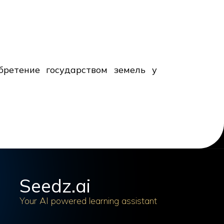
бретение государством земель у
Seedz.ai
Your AI powered learning assistant