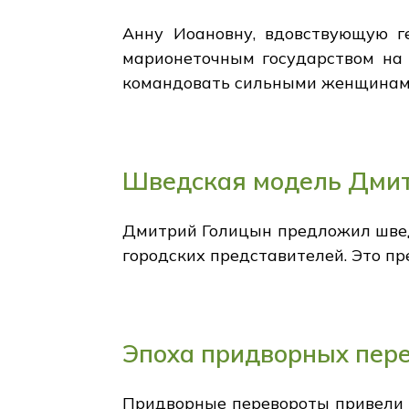
Анну Иоановну, вдовствующую г
марионеточным государством на 
командовать сильными женщинам
Шведская модель Дми
Дмитрий Голицын предложил шведс
городских представителей. Это п
Эпоха придворных пер
Придворные перевороты привели к