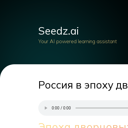
Seedz.ai
Your AI powered learning assistant
Россия в эпоху д
Эпоха дворцовых