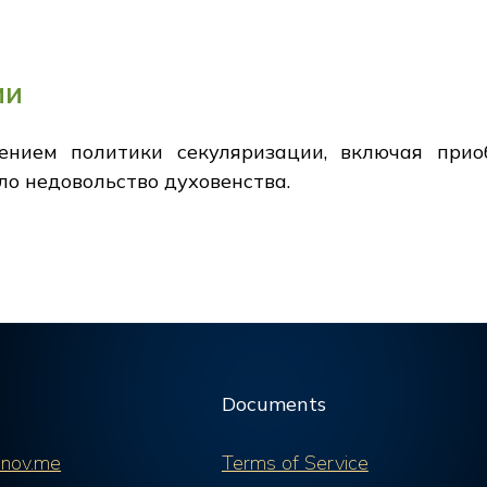
ии
ением политики секуляризации, включая прио
ло недовольство духовенства.
Documents
nov.me
Terms of Service