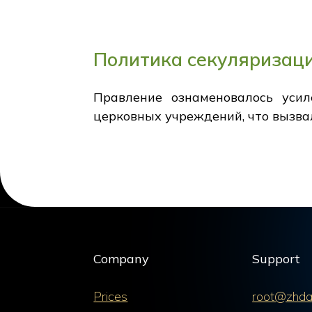
Политика секуляризац
Правление ознаменовалось усил
церковных учреждений, что вызва
Company
Support
Prices
root@zhda