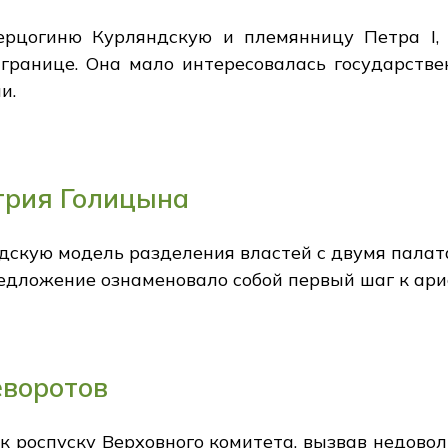
ерцогиню Курляндскую и племянницу Петра I, 
границе. Она мало интересовалась государств
и.
трия Голицына
кую модель разделения властей с двумя палатам
редложение ознаменовало собой первый шаг к ар
еворотов
 роспуску Верховного комитета, вызвав недовол