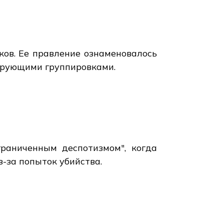
ков. Ее правление ознаменовалось
ирующими группировками.
граниченным деспотизмом", когда
з-за попыток убийства.