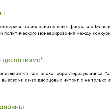
 I
поддержке таких влиятельных фигур, как Менши
 и политического маневрирования между конкур
 деспотизма"
описывается как эпоха, характеризующаяся "о
 вызовами из-за дворцовых интриг, а не только и
оановны