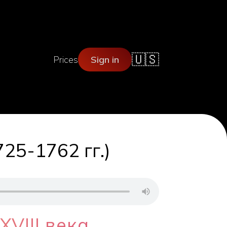
🇺🇸
Prices
Sign in
25-1762 гг.)
VIII века