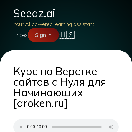
Seedz.ai
Your AI powered learning assistant
🇺🇸
Prices
Sign in
Курс по Верстке
сайтов с Нуля для
Начинающих
[aroken.ru]