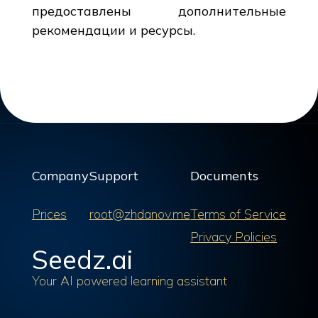
предоставлены дополнительные
рекомендации и ресурсы.
Company
Support
Documents
Prices
root@zhdanov.me
Terms of Service
Privacy Policies
Seedz.ai
Your AI powered learning assistant