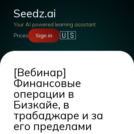
Seedz.ai
Your AI powered learning assistant
🇺🇸
Prices
Sign in
[Вебинар]
Финансовые
операции в
Бизкайе, в
трабаджаре и за
его пределами