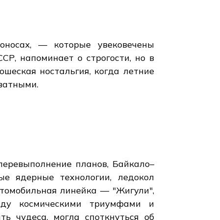
оносах, — которые увековечены
СР, напоминает о строгости, но в
ошеская ностальгия, когда летние
ватными.
перевыполнение планов, Байкало–
ые ядерные технологии, ледокол
втомобильная линейка — "Жигули",
ежду космическими триумфами и
ть чудеса, могла споткнуться об