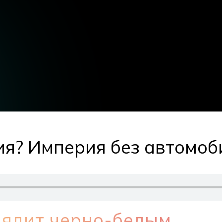
я? Империя без автомоби
лядит черно-белым