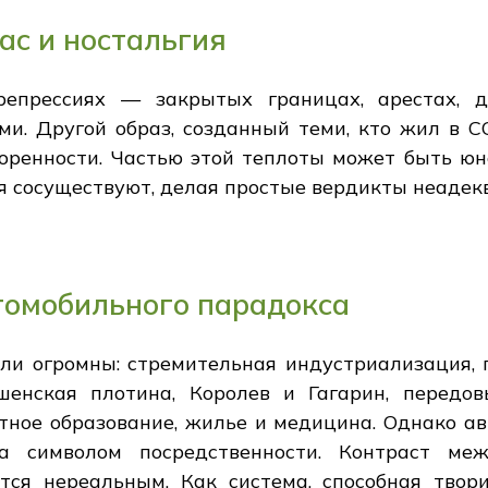
ас и ностальгия
епрессиях — закрытых границах, арестах, д
. Другой образ, созданный теми, кто жил в СС
оренности. Частью этой теплоты может быть юн
оя сосуществуют, делая простые вердикты неадек
томобильного парадокса
ли огромны: стремительная индустриализация, 
шенская плотина, Королев и Гагарин, передов
атное образование, жилье и медицина. Однако а
ла символом посредственности. Контраст м
я нереальным. Как система, способная твори