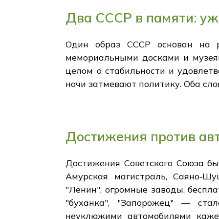
Два СССР в памяти: уж
Один образ СССР основан на р
мемориальными досками и музеями
целом о стабильности и удовлетв
ночи затмевают политику. Оба сл
Достижения против ав
Достижения Советского Союза бы
Амурская магистраль, Саяно‑Шу
"Ленин", огромные заводы, беспл
"буханка", "Запорожец" — ста
неуклюжими автомобилями кажетс