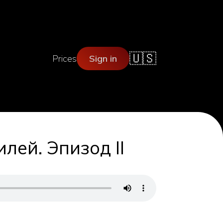
🇺🇸
Prices
Sign in
лей. Эпизод II