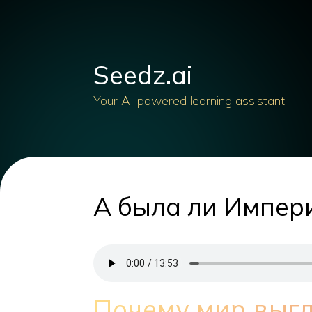
Seedz.ai
Your AI powered learning assistant
А была ли Импери
Почему мир выг