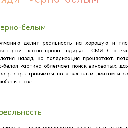
черно-белым
молчанию делит реальность на хорошую и пло
который охотно пропагандируют СМИ. Соврем
олетия назад, но поляризация процветает, по
о‑белая картина облегчает поиск виноватых, да
ро распространяется по новостным лентам и 
любопытство.
 реальность
 вину на своих оппонентов: левых на правых, 