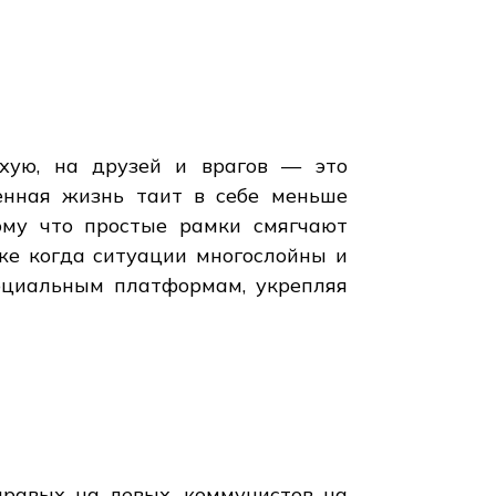
хую, на друзей и врагов — это
енная жизнь таит в себе меньше
тому что простые рамки смягчают
же когда ситуации многослойны и
социальным платформам, укрепляя
правых на левых, коммунистов на