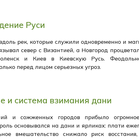
ждение Руси
вдоль рек, которые служили одновременно и маги
вязывал север с Византией, а Новгород процвета
моленск и Киев в Киевскую Русь. Феодальн
олько перед лицом серьезных угроз.
е и система взимания дани
ий и сожженных городов прибыло огромное
роль основывался на дани и ярликах: плати ежег
ное вмешательство снижало риск восстания,