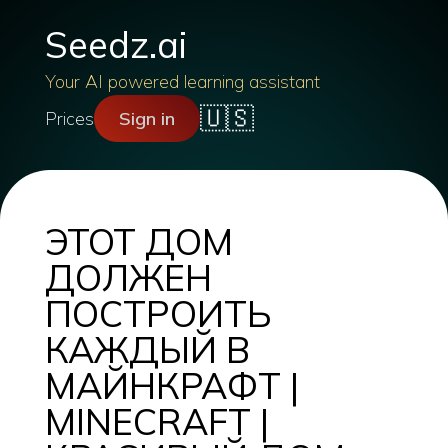
Seedz.ai
Your AI powered learning assistant
🇺🇸
Prices
Sign in
ЭТОТ ДОМ
ДОЛЖЕН
ПОСТРОИТЬ
КАЖДЫЙ В
МАЙНКРАФТ |
MINECRAFT |