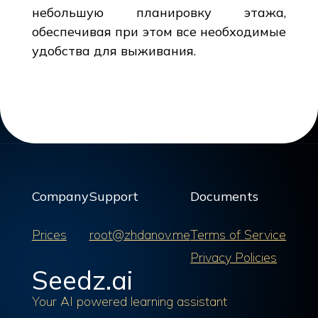
небольшую планировку этажа,
обеспечивая при этом все необходимые
удобства для выживания.
Company
Support
Documents
Prices
root@zhdanov.me
Terms of Service
Privacy Policies
Seedz.ai
Your AI powered learning assistant