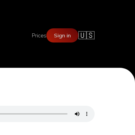
🇺🇸
Prices
Sign in