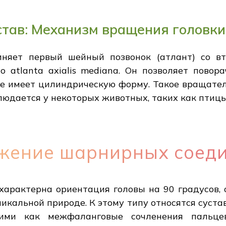
тав: Механизм вращения головки
няет первый шейный позвонок (атлант) со вт
io atlanta axialis mediana. Он позволяет пово
же имеет цилиндрическую форму. Такое вращате
блюдается у некоторых животных, таких как птицы
ижение шарнирных соед
характерна ориентация головы на 90 градусов,
икальной природе. К этому типу относятся суст
кими как межфаланговые сочленения пальце