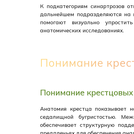
К подкатегориям синартрозов от
дальнейшем подразделяются на ш
помогают визуально упростит
анатомических исследованиях.
Понимание крес
Понимание крестцовых 
Анатомия крестца показывает на
седалищной бугристостью. Ме
обеспечивает структурную подде
предплечьях для обеспечения ана