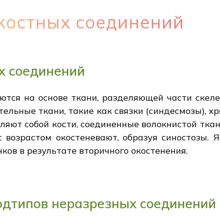
костных соединений
х соединений
ются на основе ткани, разделяющей части скеле
тельные ткани, такие как связки (синдесмозы), х
вляют собой кости, соединенные волокнистой тка
с возрастом окостеневают, образуя синостозы. 
ков в результате вторичного окостенения.
одтипов неразрезных соединений