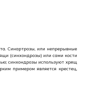
та. Синартрозы, или непрерывные
рящи (синхондрозы) или сами кости
нью; синхондрозы используют хрящ
Ярким примером является крестец,