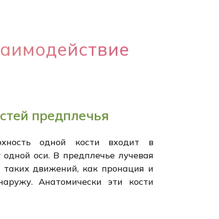
заимодействие
остей предплечья
верхность одной кости входит в
 одной оси. В предплечье лучевая
я таких движений, как пронация и
наружу. Анатомически эти кости