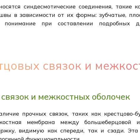
носятся синдесмотические соединения, такие к
вы в зависимости от их формы: зубчатые, плос
ь понимание при составлении подробных 
тцовых связок и межкос
связок и межкостных оболочек
личие прочных связок, таких как крестцово-б
жкостная мембрана между большеберцовой и
ржку, видимую как спереди, так и сзади. Эт
логичной функциональности.