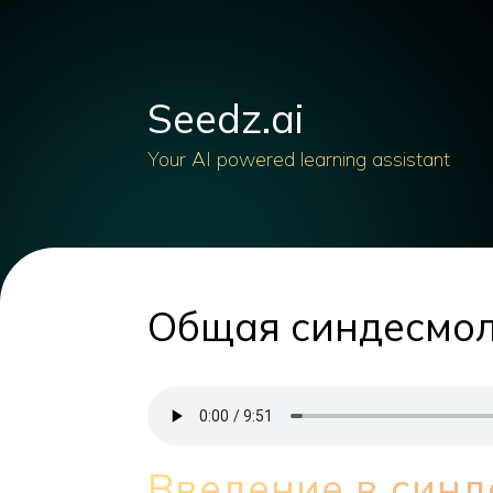
Seedz.ai
Your AI powered learning assistant
Общая синдесмол
Введение в син