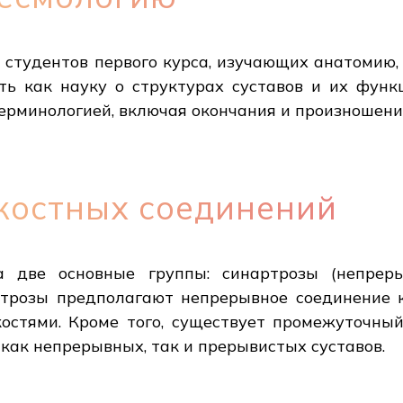
студентов первого курса, изучающих анатомию, 
ь как науку о структурах суставов и их функ
ерминологией, включая окончания и произношени
костных соединений
а две основные группы: синартрозы (непрер
ртрозы предполагают непрерывное соединение к
стями. Кроме того, существует промежуточны
 как непрерывных, так и прерывистых суставов.