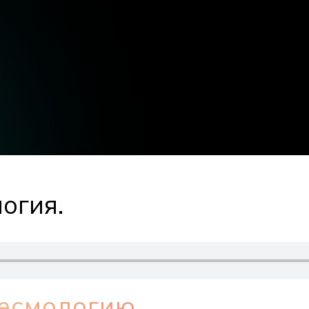
огия.
десмологию