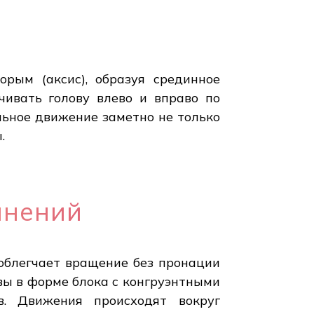
орым (аксис), образуя срединное
рачивать голову влево и вправо по
льное движение заметно не только
.
инений
 облегчает вращение без пронации
авы в форме блока с конгруэнтными
в. Движения происходят вокруг