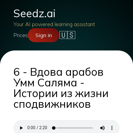
Seedz.ai
Your AI powered learning assistant
🇺🇸
Prices
Sign in
6 - Вдова арабов
Умм Саляма -
Истории из жизни
сподвижников