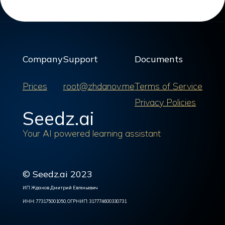
Company
Support
Documents
Prices
root@zhdanov.me
Terms of Service
Privacy Policies
Seedz.ai
Your AI powered learning assistant
© Seedz.ai 2023
ИП Жданов Дмитрий Евгеньевич
ИНН: 773175001050, ОГРНИП: 317774600330731