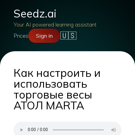
Seedz.ai
Your AI powered learning assistant
🇺🇸
Prices
Sign in
Как настроить и
использовать
торговые весы
АТОЛ MARTA