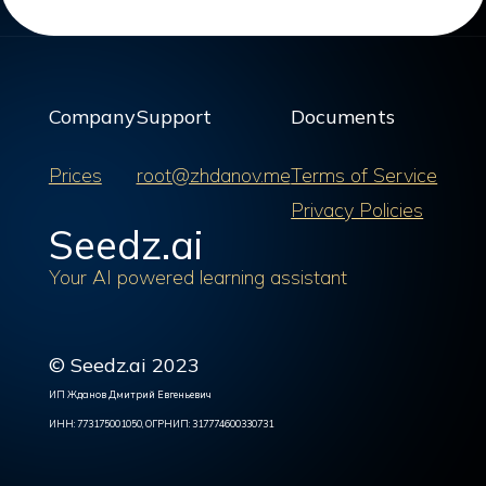
Company
Support
Documents
Prices
root@zhdanov.me
Terms of Service
Privacy Policies
Seedz.ai
Your AI powered learning assistant
© Seedz.ai 2023
ИП Жданов Дмитрий Евгеньевич
ИНН: 773175001050, ОГРНИП: 317774600330731