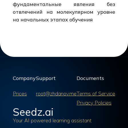
фундаментальные явления без
отвлечений на молекулярном уровне
на начальных этапах обучения
Company
Support
Documents
Prices
root@zhdanov.me
Terms of Service
Privacy Policies
Seedz.ai
Your AI powered learning assistant