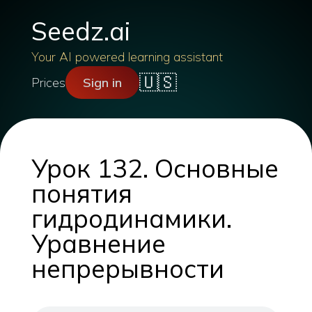
Seedz.ai
Your AI powered learning assistant
🇺🇸
Prices
Sign in
Урок 132. Основные
понятия
гидродинамики.
Уравнение
непрерывности