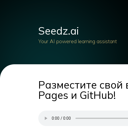
Seedz.ai
Your AI powered learning assistant
Разместите свой 
Pages и GitHub!