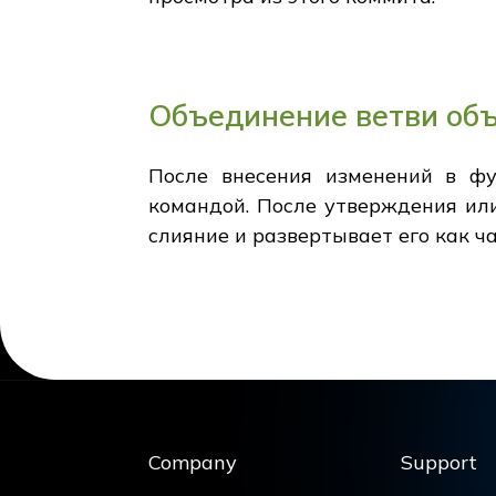
Объединение ветви объ
После внесения изменений в фу
командой. После утверждения или
слияние и развертывает его как ч
Company
Support