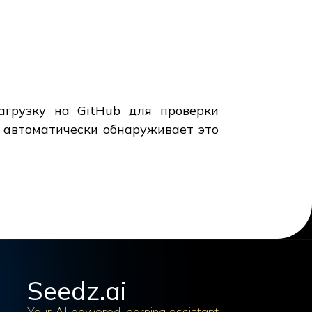
агрузку на GitHub для проверки
s автоматически обнаруживает это
Seedz.ai
Your AI powered learning assistant