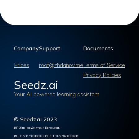
Company
Support
Documents
Prices
root@zhdanov.me
Terms of Service
Privacy Policies
Seedz.ai
Your AI powered learning assistant
© Seedz.ai 2023
ИП Жданов Дмитрий Евгеньевич
ИНН: 773175001050, ОГРНИП: 317774600330731