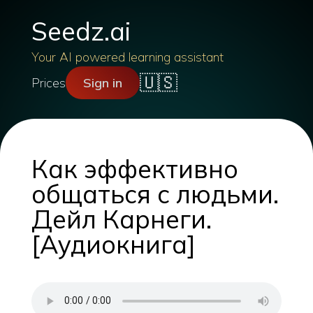
Seedz.ai
Your AI powered learning assistant
🇺🇸
Prices
Sign in
Как эффективно
общаться с людьми.
Дейл Карнеги.
[Аудиокнига]