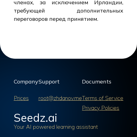
членах, за исключением Ирландии,
требующей дополнительных
переговоров перед принятием.
Company
Support
Documents
Prices
root@zhdanov.me
Terms of Service
Privacy Policies
Seedz.ai
Your AI powered learning assistant