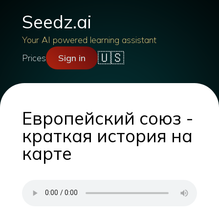
Seedz.ai
Your AI powered learning assistant
🇺🇸
Prices
Sign in
Европейский союз -
краткая история на
карте