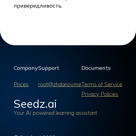
привередливость.
Company
Support
Documents
Prices
root@zhdanov.me
Terms of Service
Privacy Policies
Seedz.ai
Your AI powered learning assistant