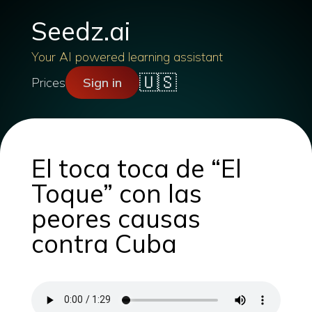
Seedz.ai
Your AI powered learning assistant
🇺🇸
Prices
Sign in
El toca toca de “El
Toque” con las
peores causas
contra Cuba