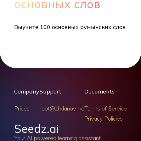
основных слов
Выучите 100 основных румынских слов.
Company
Support
Documents
Prices
root@zhdanov.me
Terms of Service
Privacy Policies
Seedz.ai
Your AI powered learning assistant