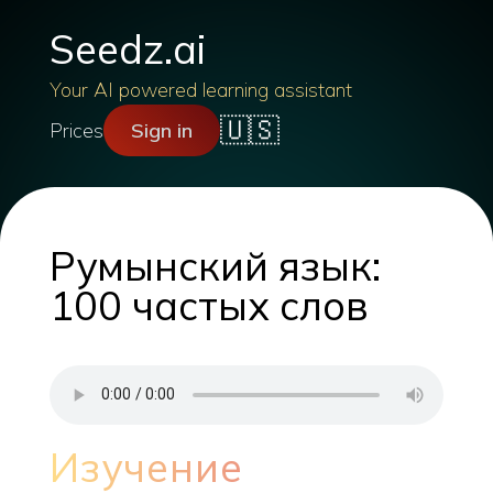
Seedz.ai
Your AI powered learning assistant
🇺🇸
Prices
Sign in
Румынский язык:
100 частых слов
Изучение