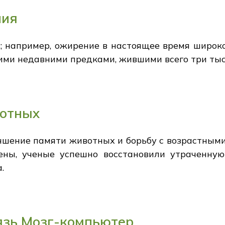
ния
 например, ожирение в настоящее время широко
ими недавними предками, жившими всего три тыс
вотных
шение памяти животных и борьбу с возрастными
ены, ученые успешно восстановили утраченну
.
язь Мозг-компьютер