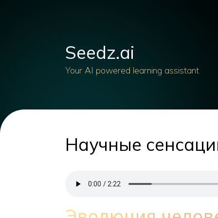
Seedz.ai
Your AI powered learning assistant
Научные сенсаци
Эволюция челов