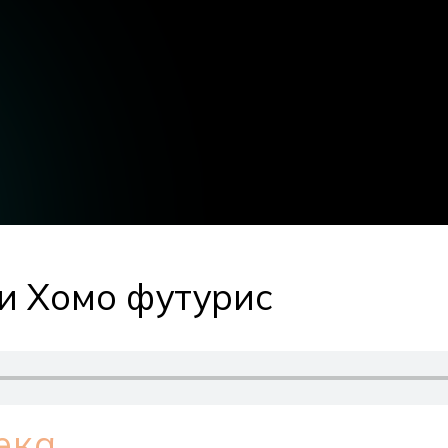
и Хомо футурис
ека