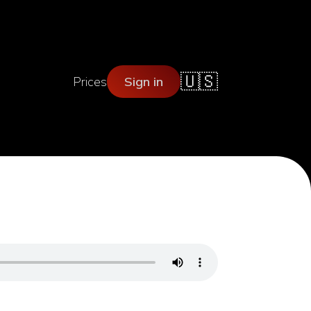
🇺🇸
Prices
Sign in