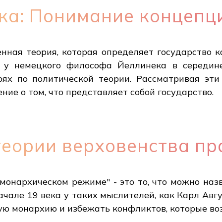
ка: Понимание концепц
енная теория, которая определяет государство к
а у немецкого философа Йеллинека в середин
рях по политической теории. Рассматривая эт
ние о том, что представляет собой государство.
теории верховенства пр
онархическом режиме" - это то, что можно назв
ачале 19 века у таких мыслителей, как Карл Авг
ную монархию и избежать конфликтов, которые во