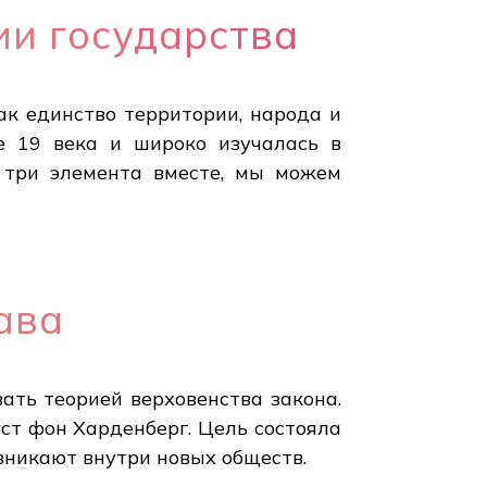
ии государства
ак единство территории, народа и
е 19 века и широко изучалась в
и три элемента вместе, мы можем
ава
ать теорией верховенства закона.
уст фон Харденберг. Цель состояла
зникают внутри новых обществ.