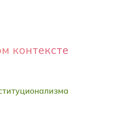
ом контексте
нституционализма