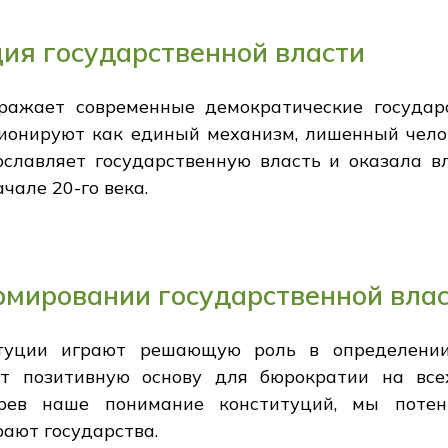
ия государственной власти
ажает современные демократические государ
ионируют как единый механизм, лишенный челове
ославляет государственную власть и оказала в
ачале 20-го века.
рмировании государственной вла
туции играют решающую роль в определении
ют позитивную основу для бюрократии на всех
трев наше понимание конституций, мы поте
рают государства.