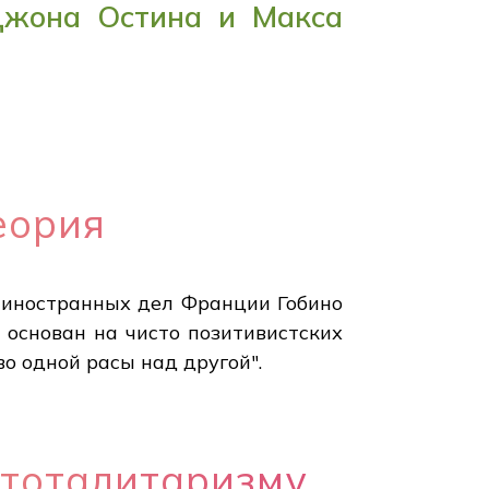
Джона Остина и Макса
еория
м иностранных дел Франции Гобино
 основан на чисто позитивистских
о одной расы над другой".
 тоталитаризму