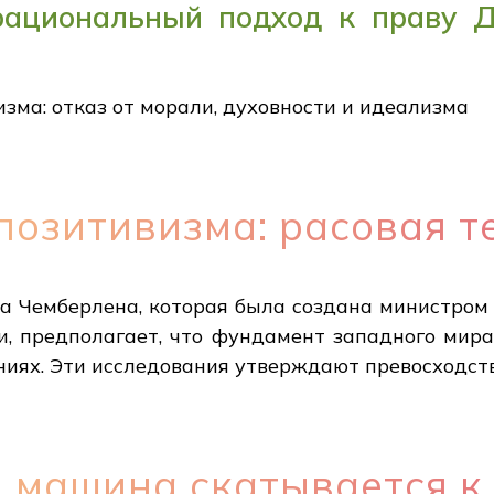
 рациональный подход к праву 
зма: отказ от морали, духовности и идеализма
позитивизма: расовая т
на Чемберлена, которая была создана министро
, предполагает, что фундамент западного мира
ниях. Эти исследования утверждают превосходств
 машина скатывается к