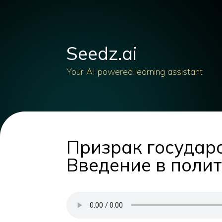
Seedz.ai
Your AI powered learning assistant
Призрак государ
Введение в поли