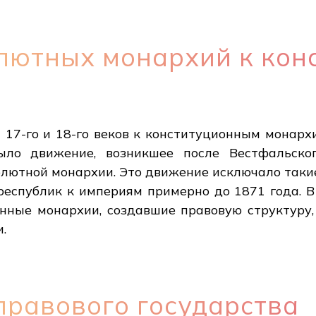
олютных монархий к ко
17-го и 18-го веков к конституционным монарх
ыло движение, возникшее после Вестфальско
олютной монархии. Это движение исключало так
республик к империям примерно до 1871 года. В
нные монархии, создавшие правовую структуру,
.
правового государства