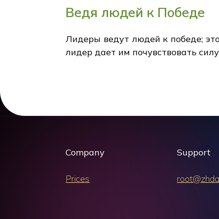
Ведя людей к Победе
Лидеры ведут людей к победе; это 
лидер дает им почувствовать силу
Company
Support
Prices
root@zhda