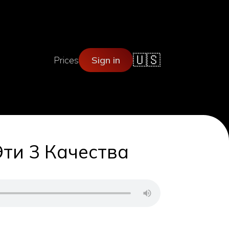
🇺🇸
Prices
Sign in
ти 3 Качества