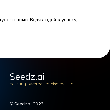
дует за ними. Ведя людей к успеху,
Seedz.ai
Your AI powered learning assistant
© Seedz.ai 2023