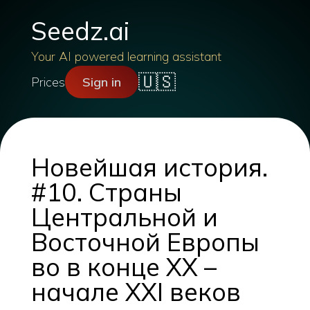
Seedz.ai
Your AI powered learning assistant
🇺🇸
Prices
Sign in
Новейшая история.
#10. Страны
Центральной и
Восточной Европы
во в конце ХХ –
начале XXI веков