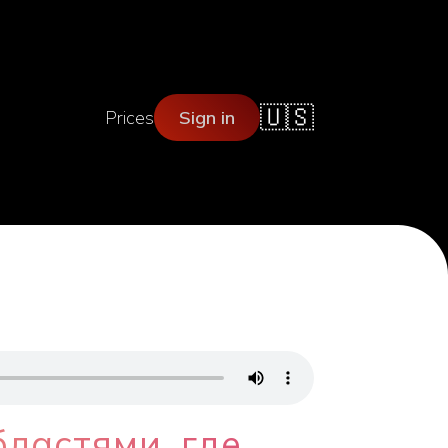
🇺🇸
Prices
Sign in
бластями, где