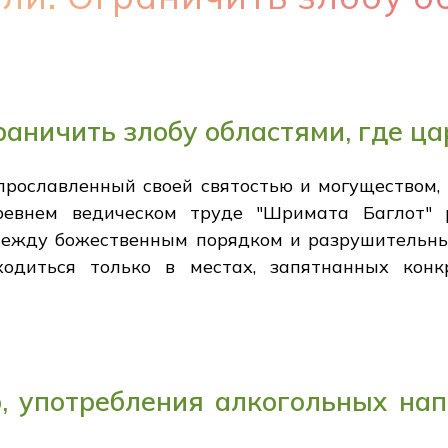
раничить злобу областями, где ца
ославленный своей святостью и могуществом, 
евнем ведическом труде "Шримата Баглот" р
ежду божественным порядком и разрушительным
ходиться только в местах, запятнанных кон
, употребления алкогольных на