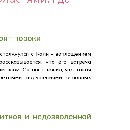
рят пороки
столкнулся с Кали - воплощением
ассказывается, что его встреча
 злом. Он постановил, что такая
кретными нарушениями основных
питков и недозволенной