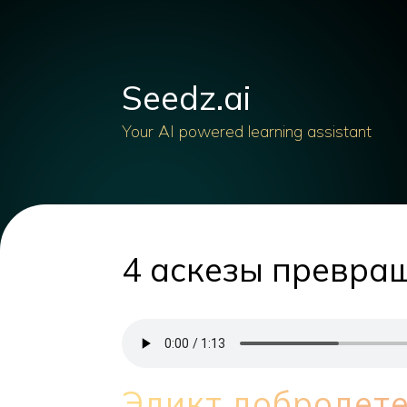
Seedz.ai
Your AI powered learning assistant
4 аскезы превра
Эдикт добродете