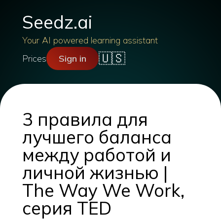
Seedz.ai
Your AI powered learning assistant
🇺🇸
Prices
Sign in
3 правила для
лучшего баланса
между работой и
личной жизнью |
The Way We Work,
серия TED