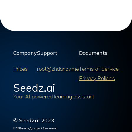
Company
Support
Documents
Prices
root@zhdanov.me
Terms of Service
Privacy Policies
Seedz.ai
Your AI powered learning assistant
© Seedz.ai 2023
ИП Жданов Дмитрий Евгеньевич