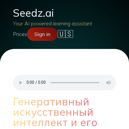
Seedz.ai
Your AI powered learning assistant
🇺🇸
Prices
Sign in
Генеративный
искусственный
интеллект и его