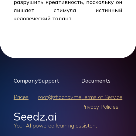
разрушить креативность, поскольку он
лишает стимула истинный
человеческий талант.
Company
Support
Documents
Prices
root@zhdanov.me
Terms of Service
Privacy Policies
Seedz.ai
Your AI powered learning assistant